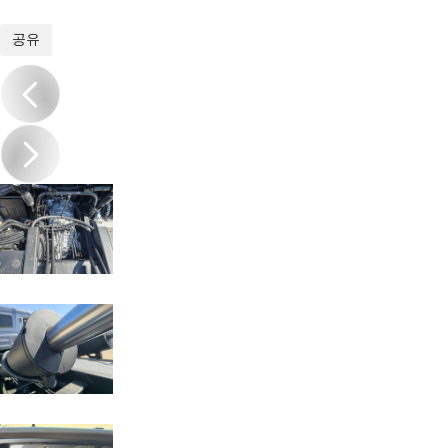
1
/
20
공유