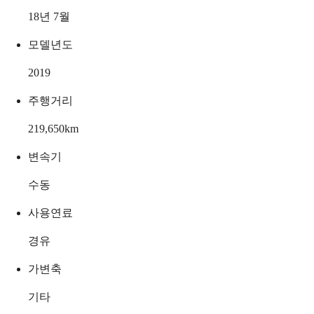
18년 7월
모델년도
2019
주행거리
219,650
km
변속기
수동
사용연료
경유
가변축
기타