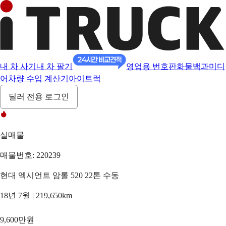
내 차 사기
내 차 팔기
영업용 번호판
화물백과
미디
어
차량 수입 계산기
아이트럭
딜러 전용 로그인
실매물
매물번호: 220239
현대 엑시언트 암롤 520 22톤 수동
18년 7월 | 219,650km
9,600만원