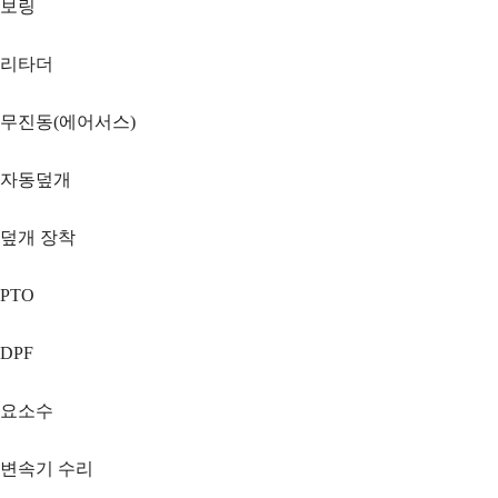
보링
리타더
무진동(에어서스)
자동덮개
덮개 장착
PTO
DPF
요소수
변속기 수리