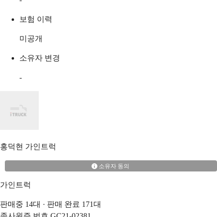
보험 이력
미공개
소유자 변경
-
홍덕현
가인트럭
소유자 동의
가인트럭
판매중
14
대 · 판매 완료
171
대
종사원증 번호
GC21-02381