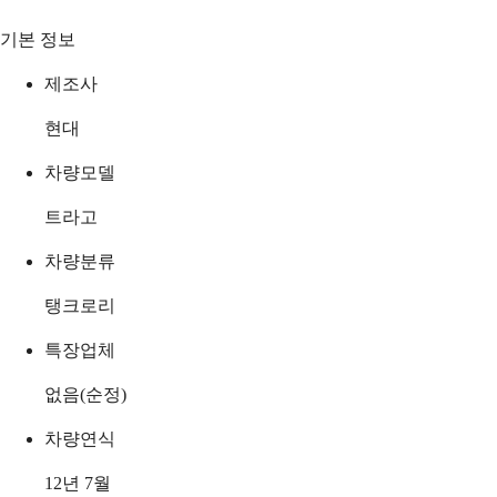
기본 정보
제조사
현대
차량모델
트라고
차량분류
탱크로리
특장업체
없음(순정)
차량연식
12년 7월