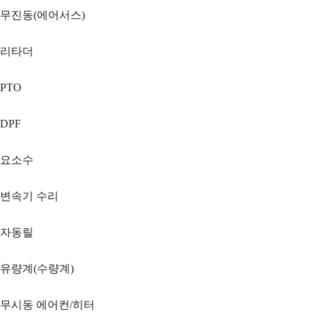
무진동(에어서스)
리타더
PTO
DPF
요소수
변속기 수리
자동릴
유량계(수량계)
무시동 에어컨/히터