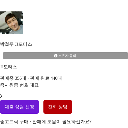
-
박철주
JJ모터스
소유자 동의
JJ모터스
판매중
356
대 · 판매 완료
440
대
종사원증 번호
대표
대출 상담 신청
전화 상담
중고트럭 구매 · 판매에 도움이 필요하신가요?