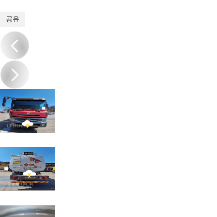
1
/
7
공유