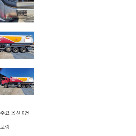
주요 옵션
0
건
보링