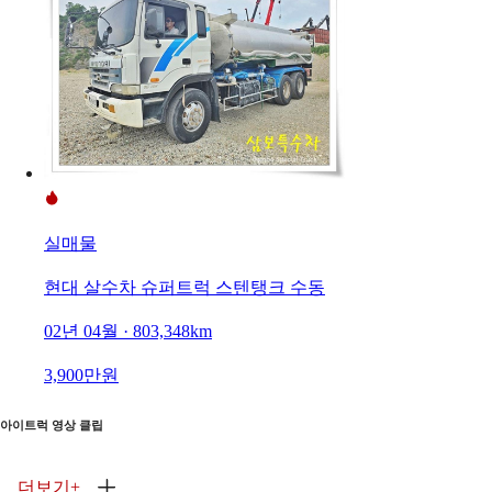
실매물
현대 살수차 슈퍼트럭 스텐탱크 수동
02년 04월 · 803,348km
3,900만원
아이트럭 영상 클립
더보기
+