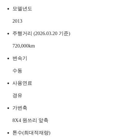
모델년도
2013
주행거리 (2026.03.20 기준)
720,000
km
변속기
수동
사용연료
경유
가변축
8X4 원쓰리 앞축
톤수(최대적재량)