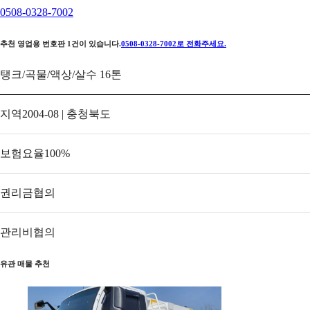
0508-0328-7002
추천 영업용 번호판
1
건이 있습니다.
0508-0328-7002
로 전화주세요.
탱크/곡물/액상/살수 16톤
지역
2004-08 | 충청북도
보험요율
100
%
권리금
협의
관리비
협의
유관 매물 추천