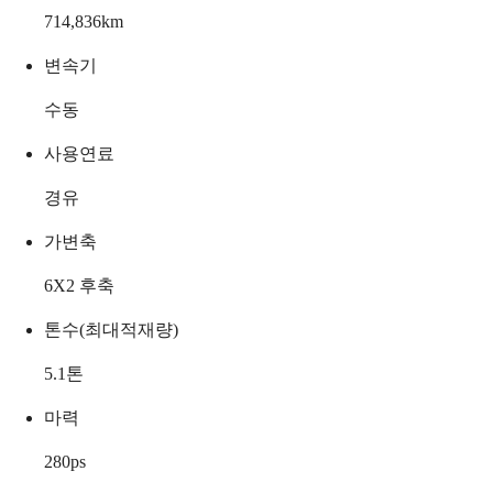
714,836
km
변속기
수동
사용연료
경유
가변축
6X2 후축
톤수(최대적재량)
5.1
톤
마력
280
ps