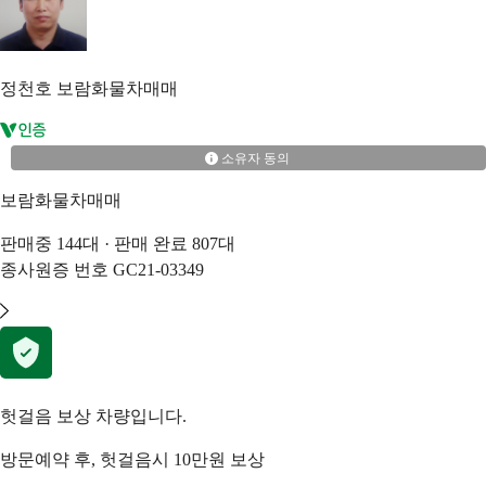
정천호
보람화물차매매
소유자 동의
보람화물차매매
판매중
144
대 · 판매 완료
807
대
종사원증 번호
GC21-03349
헛걸음 보상 차량입니다.
방문예약 후, 헛걸음시 10만원 보상