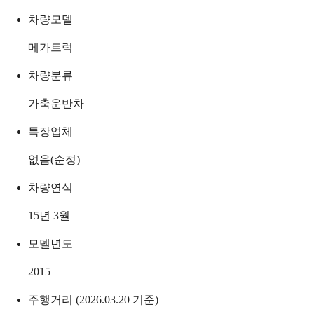
차량모델
메가트럭
차량분류
가축운반차
특장업체
없음(순정)
차량연식
15년 3월
모델년도
2015
주행거리 (2026.03.20 기준)