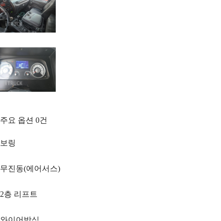
주요 옵션
0
건
보링
무진동(에어서스)
2층 리프트
와이어방식