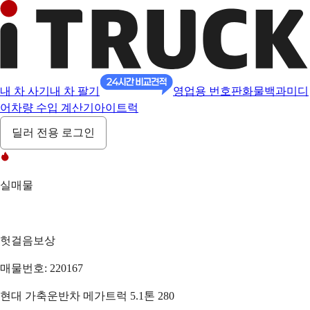
내 차 사기
내 차 팔기
영업용 번호판
화물백과
미디
어
차량 수입 계산기
아이트럭
딜러 전용 로그인
실매물
헛걸음보상
매물번호: 220167
현대 가축운반차 메가트럭 5.1톤 280