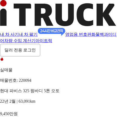
내 차 사기
내 차 팔기
영업용 번호판
화물백과
미디
어
차량 수입 계산기
아이트럭
딜러 전용 로그인
실매물
매물번호: 220094
현대 파비스 325 윙바디 5톤 오토
22년 2월 | 63,091km
9,450만원