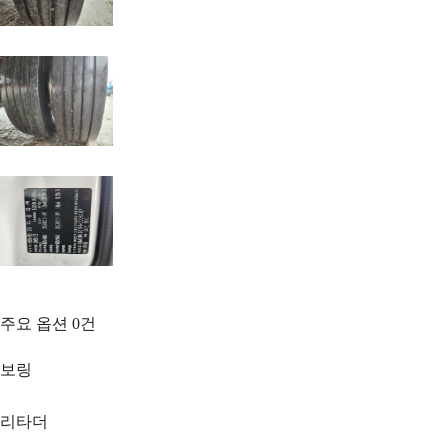
주요 옵션
0
건
보링
리타더