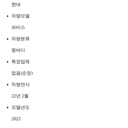
현대
차량모델
파비스
차량분류
윙바디
특장업체
없음(순정)
차량연식
22년 2월
모델년도
2022