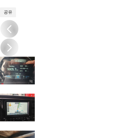
1
/
18
공유