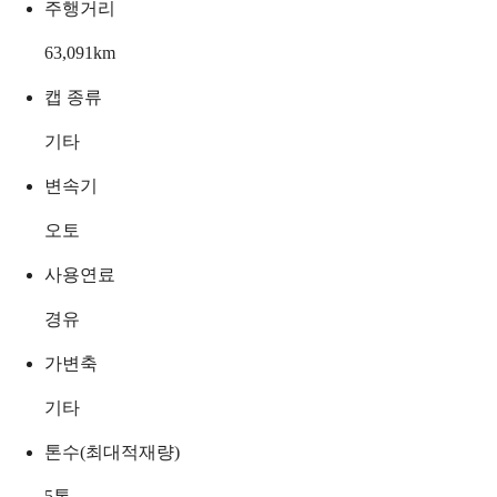
주행거리
63,091
km
캡 종류
기타
변속기
오토
사용연료
경유
가변축
기타
톤수(최대적재량)
5
톤