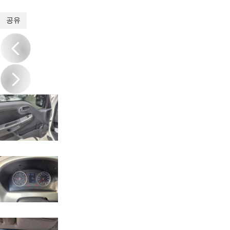
1
/
19
공유