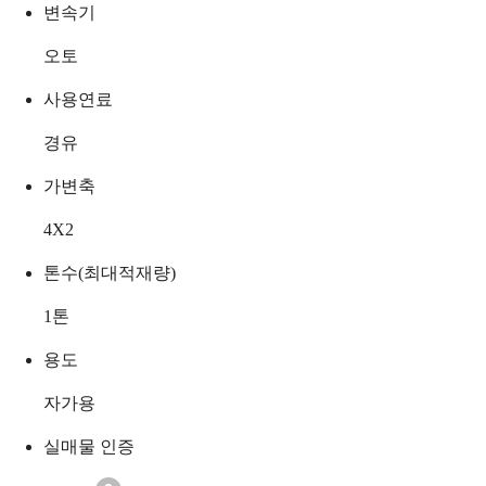
변속기
오토
사용연료
경유
가변축
4X2
톤수(최대적재량)
1
톤
용도
자가용
실매물 인증