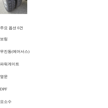
주요 옵션
0
건
보링
무진동(에어서스)
파워게이트
옆문
DPF
요소수