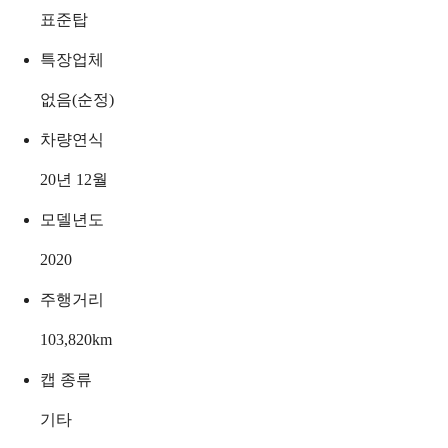
표준탑
특장업체
없음(순정)
차량연식
20년 12월
모델년도
2020
주행거리
103,820
km
캡 종류
기타