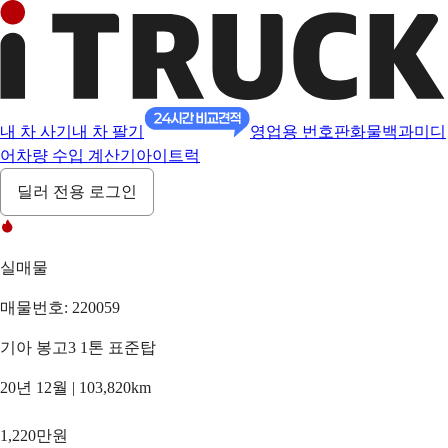
내 차 사기
내 차 팔기
영업용 번호판
화물백과
미디
어
차량 수입 계산기
아이트럭
딜러 전용 로그인
실매물
매물번호: 220059
기아 봉고3 1톤 표준탑
20년 12월 | 103,820km
1,220만원