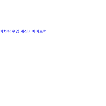
어
차량 수입 계산기
아이트럭