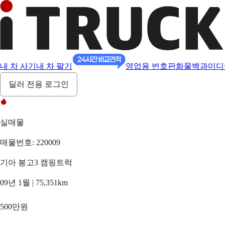
내 차 사기
내 차 팔기
영업용 번호판
화물백과
미디
딜러 전용 로그인
실매물
매물번호: 220009
기아 봉고3 캠핑트럭
09년 1월 | 75,351km
500만원