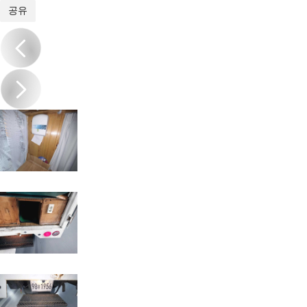
1
/
20
공유