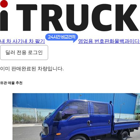
내 차 사기
내 차 팔기
영업용 번호판
화물백과
미디
딜러 전용 로그인
이미 판매완료된 차량입니다.
유관 매물 추천