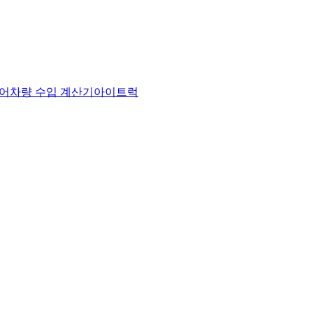
어
차량 수입 계산기
아이트럭