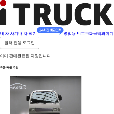
내 차 사기
내 차 팔기
영업용 번호판
화물백과
미디
딜러 전용 로그인
이미 판매완료된 차량입니다.
유관 매물 추천