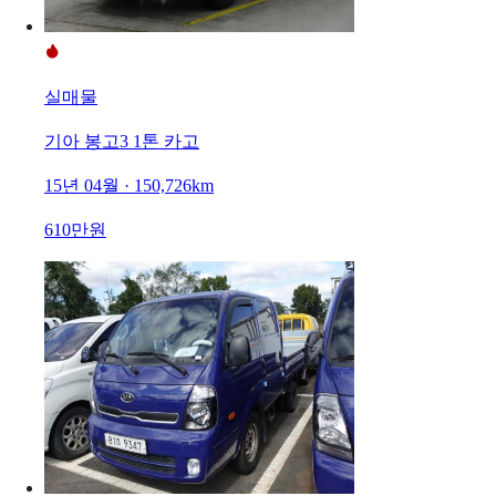
실매물
기아 봉고3 1톤 카고
15년 04월 · 150,726km
610만원