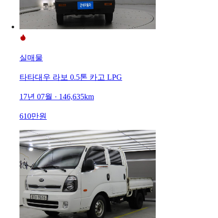
실매물
타타대우 라보 0.5톤 카고 LPG
17년 07월 · 146,635km
610만원