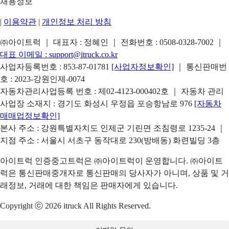
채용정보
|
이용약관
|
개인정보 처리 방침
㈜아이트럭 ｜ 대표자 : 정혜인 ｜ 전화번호 :
0508-0328-7002
｜
대표 이메일 :
support@itruck.co.kr
사업자등록번호 : 853-87-01781
[사업자정보확인]
｜ 통신판매번
호 : 2023-강원인제-0074
자동차관리사업등록 번호 : 제02-4123-000402호 ｜ 자동차 관리
사업장 소재지 : 경기도 화성시 우정읍 포승항남로 976
[자동차
매매업정보확인]
본사 주소 : 강원특별자치도 인제군 기린면 조침령로 1235-24 ｜
지점 주소 : 서울시 서초구 동작대로 230(방배동) 화련빌딩 3층
아이트럭 인증중고트럭은 ㈜아이트럭이 운영합니다. ㈜아이트
럭은 통신판매중개자로 통신판매의 당사자가 아니며, 상품 및 거
래정보, 거래에 대한 책임은 판매자에게 있습니다.
Copyright ⓒ 2026 itruck All Rights Reserved.