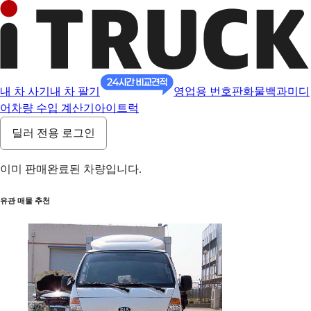
내 차 사기
내 차 팔기
영업용 번호판
화물백과
미디
어
차량 수입 계산기
아이트럭
딜러 전용 로그인
이미 판매완료된 차량입니다.
유관 매물 추천