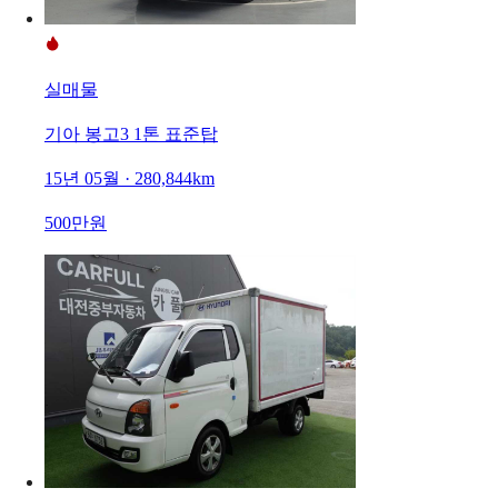
실매물
기아 봉고3 1톤 표준탑
15년 05월 · 280,844km
500만원