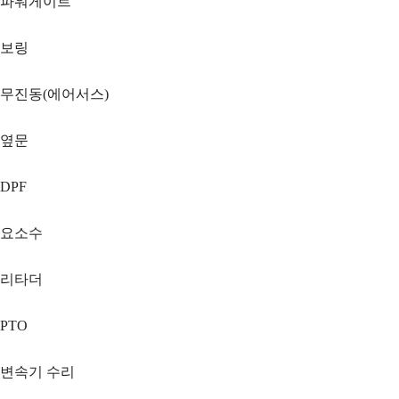
파워게이트
보링
무진동(에어서스)
옆문
DPF
요소수
리타더
PTO
변속기 수리