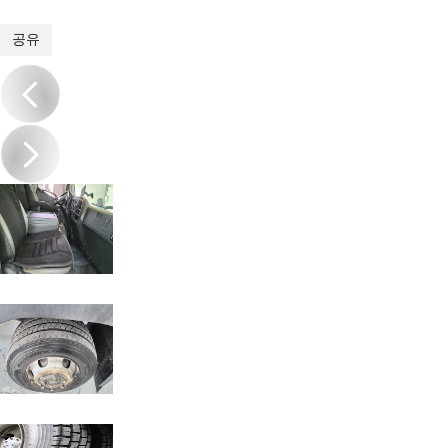
1
/
9
공유