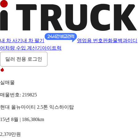
내 차 사기
내 차 팔기
영업용 번호판
화물백과
미디
어
차량 수입 계산기
아이트럭
딜러 전용 로그인
실매물
매물번호: 219825
현대 올뉴마이티 2.5톤 익스하이탑
15년 8월 | 186,380km
2,370만원