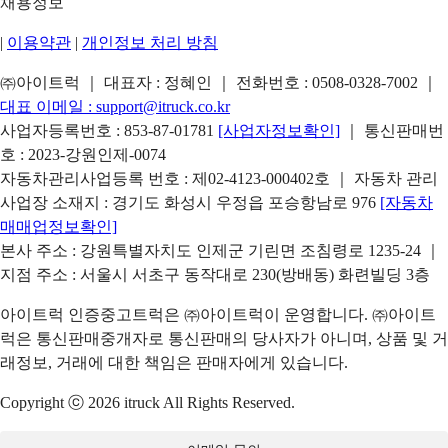
채용정보
|
이용약관
|
개인정보 처리 방침
㈜아이트럭 ｜ 대표자 : 정혜인 ｜ 전화번호 :
0508-0328-7002
｜
대표 이메일 :
support@itruck.co.kr
사업자등록번호 : 853-87-01781
[사업자정보확인]
｜ 통신판매번
호 : 2023-강원인제-0074
자동차관리사업등록 번호 : 제02-4123-000402호 ｜ 자동차 관리
사업장 소재지 : 경기도 화성시 우정읍 포승항남로 976
[자동차
매매업정보확인]
본사 주소 : 강원특별자치도 인제군 기린면 조침령로 1235-24 ｜
지점 주소 : 서울시 서초구 동작대로 230(방배동) 화련빌딩 3층
아이트럭 인증중고트럭은 ㈜아이트럭이 운영합니다. ㈜아이트
럭은 통신판매중개자로 통신판매의 당사자가 아니며, 상품 및 거
래정보, 거래에 대한 책임은 판매자에게 있습니다.
Copyright ⓒ 2026 itruck All Rights Reserved.