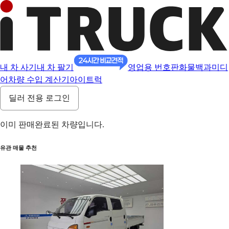
내 차 사기
내 차 팔기
영업용 번호판
화물백과
미디
어
차량 수입 계산기
아이트럭
딜러 전용 로그인
이미 판매완료된 차량입니다.
유관 매물 추천