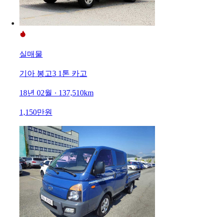
실매물
기아 봉고3 1톤 카고
18년 02월 · 137,510km
1,150만원