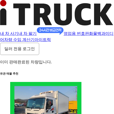
내 차 사기
내 차 팔기
영업용 번호판
화물백과
미디
어
차량 수입 계산기
아이트럭
딜러 전용 로그인
이미 판매완료된 차량입니다.
유관 매물 추천