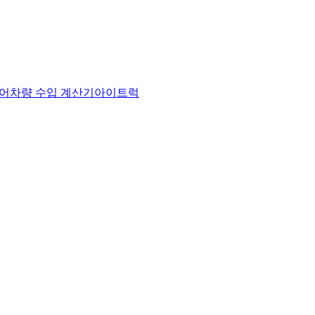
어
차량 수입 계산기
아이트럭