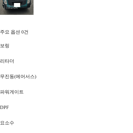
주요 옵션
0
건
보링
리타더
무진동(에어서스)
파워게이트
DPF
요소수