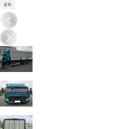
1
/
6
공유