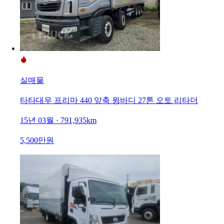
실매물
타타대우 프리마 440 앞축 윙바디 27톤 오토 리타더
15년 03월 · 791,935km
5,500만원