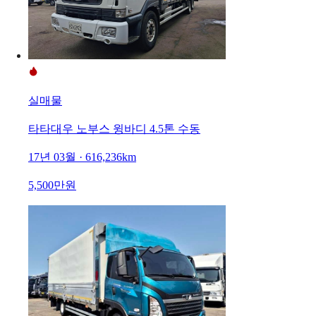
실매물
타타대우 노부스 윙바디 4.5톤 수동
17년 03월 · 616,236km
5,500만원