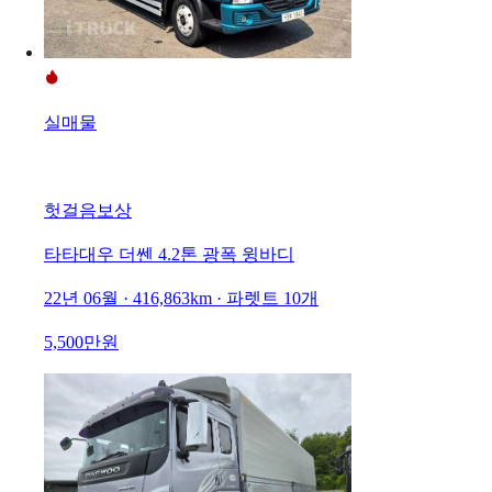
실매물
헛걸음보상
타타대우 더쎈 4.2톤 광폭 윙바디
22년 06월 · 416,863km · 파렛트 10개
5,500만원