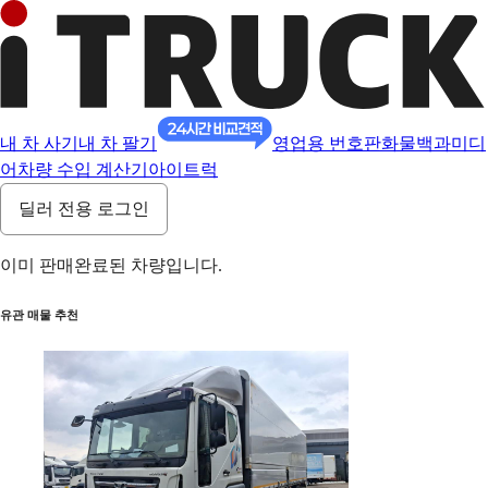
내 차 사기
내 차 팔기
영업용 번호판
화물백과
미디
어
차량 수입 계산기
아이트럭
딜러 전용 로그인
이미 판매완료된 차량입니다.
유관 매물 추천