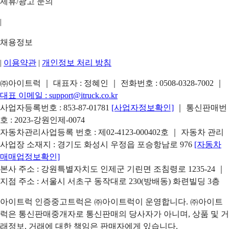
제휴/광고 문의
|
채용정보
|
이용약관
|
개인정보 처리 방침
㈜아이트럭 ｜ 대표자 : 정혜인 ｜ 전화번호 :
0508-0328-7002
｜
대표 이메일 :
support@itruck.co.kr
사업자등록번호 : 853-87-01781
[사업자정보확인]
｜ 통신판매번
호 : 2023-강원인제-0074
자동차관리사업등록 번호 : 제02-4123-000402호 ｜ 자동차 관리
사업장 소재지 : 경기도 화성시 우정읍 포승항남로 976
[자동차
매매업정보확인]
본사 주소 : 강원특별자치도 인제군 기린면 조침령로 1235-24 ｜
지점 주소 : 서울시 서초구 동작대로 230(방배동) 화련빌딩 3층
아이트럭 인증중고트럭은 ㈜아이트럭이 운영합니다. ㈜아이트
럭은 통신판매중개자로 통신판매의 당사자가 아니며, 상품 및 거
래정보, 거래에 대한 책임은 판매자에게 있습니다.