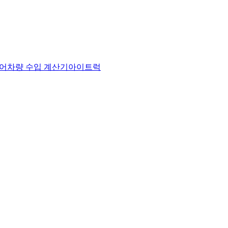
어
차량 수입 계산기
아이트럭