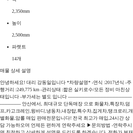
2,350
mm
높이
2,500
mm
파렛트
14
개
매물 상세 설명
안녕하세요! 대리 강동일입니다 *차량설명* -연식 :2017년식 -주
행거리 :249,775 km -관리상태 :짧은 실키로수/모든 정비 마친상
태입니다 -부가세는 별도 입니다 -------------------------------------------
-------------- 안산에서, 최대규모 단독매장 으로 화물차,특장차,덤
프,카고크레인,윙바디,냉동차,내장탑,특수차,집게차,탱크로리,개
별화물,암롤 매입 판매전문입니다! 전국 최고가 매입,24시간 상
담 가능하오며 언제든 편하게 연락주세요 ▶문의방법 -연락주시
면 친절하고 상세하게 설명을 드리도록 하겠습니다. 전화가 부재