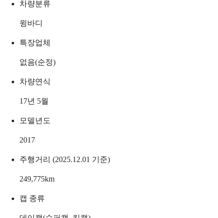
차량분류
윙바디
특장업체
없음(순정)
차량연식
17년 5월
모델년도
2017
주행거리 (2025.12.01 기준)
249,775
km
캡 종류
데이캡(슈퍼캡, 킹캡)