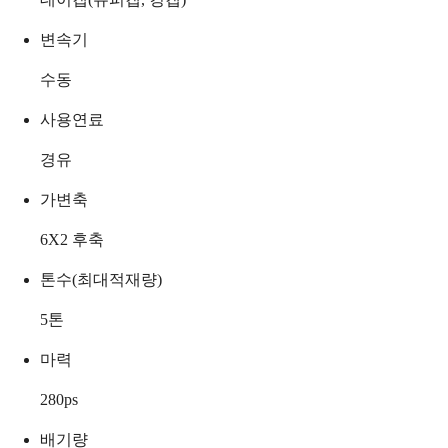
변속기
수동
사용연료
경유
가변축
6X2 후축
톤수(최대적재량)
5
톤
마력
280
ps
배기량