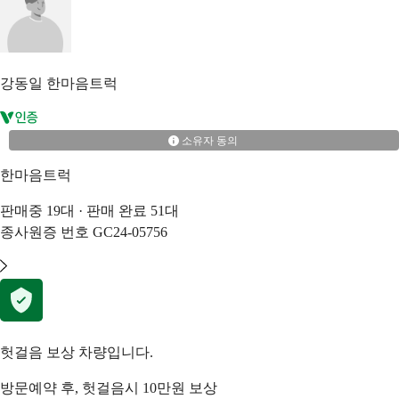
강동일
한마음트럭
소유자 동의
한마음트럭
판매중
19
대 · 판매 완료
51
대
종사원증 번호
GC24-05756
헛걸음 보상 차량입니다.
방문예약 후, 헛걸음시 10만원 보상