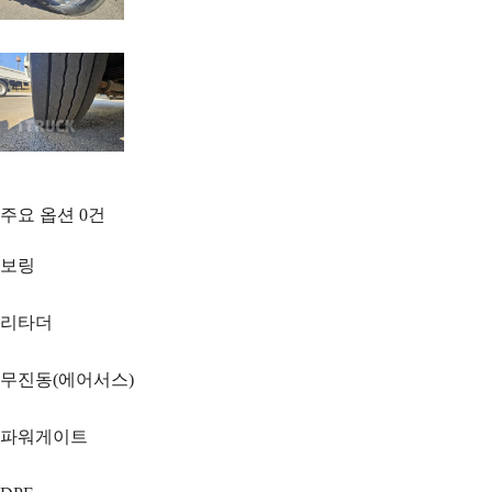
주요 옵션
0
건
보링
리타더
무진동(에어서스)
파워게이트