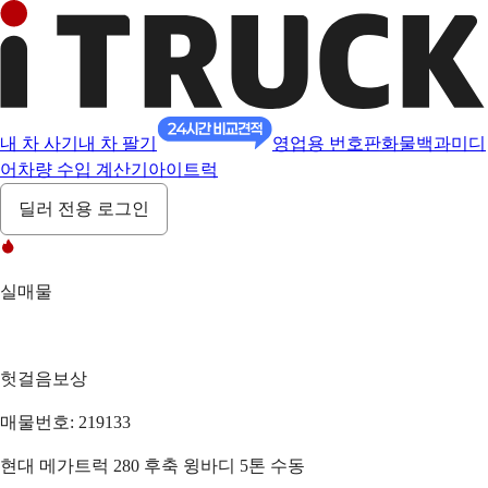
내 차 사기
내 차 팔기
영업용 번호판
화물백과
미디
어
차량 수입 계산기
아이트럭
딜러 전용 로그인
실매물
헛걸음보상
매물번호: 219133
현대 메가트럭 280 후축 윙바디 5톤 수동