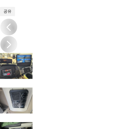
1
/
13
공유