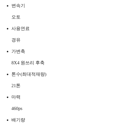
변속기
오토
사용연료
경유
가변축
8X4 원쓰리 후축
톤수(최대적재량)
21
톤
마력
460
ps
배기량