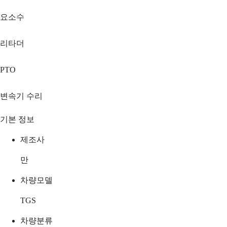
요소수
리타더
PTO
변속기 수리
기본 정보
제조사
만
차량모델
TGS
차량분류