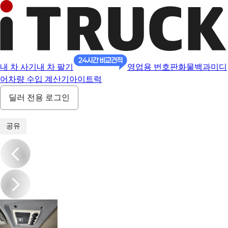
내 차 사기
내 차 팔기
영업용 번호판
화물백과
미디
어
차량 수입 계산기
아이트럭
딜러 전용 로그인
1
/
14
공유