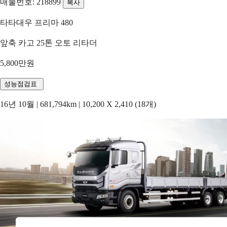
매물번호: 218899
복사
타타대우 프리마 480
앞축 카고 25톤 오토 리타더
5,800만원
성능점검표
16년 10월 | 681,794km | 10,200 X 2,410 (18개)