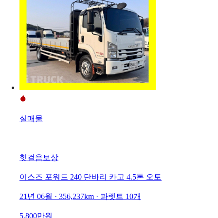
실매물
헛걸음보상
이스즈 포워드 240 단바리 카고 4.5톤 오토
21년 06월 · 356,237km · 파렛트 10개
5,800만원