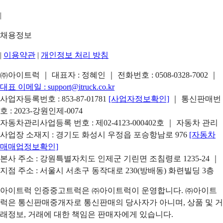
|
채용정보
|
이용약관
|
개인정보 처리 방침
㈜아이트럭 ｜ 대표자 : 정혜인 ｜ 전화번호 :
0508-0328-7002
｜
대표 이메일 :
support@itruck.co.kr
사업자등록번호 : 853-87-01781
[사업자정보확인]
｜ 통신판매번
호 : 2023-강원인제-0074
자동차관리사업등록 번호 : 제02-4123-000402호 ｜ 자동차 관리
사업장 소재지 : 경기도 화성시 우정읍 포승항남로 976
[자동차
매매업정보확인]
본사 주소 : 강원특별자치도 인제군 기린면 조침령로 1235-24 ｜
지점 주소 : 서울시 서초구 동작대로 230(방배동) 화련빌딩 3층
아이트럭 인증중고트럭은 ㈜아이트럭이 운영합니다. ㈜아이트
럭은 통신판매중개자로 통신판매의 당사자가 아니며, 상품 및 거
래정보, 거래에 대한 책임은 판매자에게 있습니다.