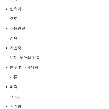
변속기
오토
사용연료
경유
가변축
10X4 투쓰리 앞축
톤수(최대적재량)
25
톤
마력
480
ps
배기량