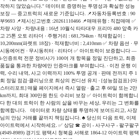
작하지 않았습니다." 데이터로 증명하는 투명성과 확실한 성능
보장 — 중고트럭의 새로운 기준입니다. 📌자동차등록번호 : 90
부9693 📌제시신고번호 :20261110466 📌매매유형 : 직접매매 ✅
차량 사양 · 차량내용 : 16년 10월식 타타대우 프리마 480 앞축 카
고 25톤 오토 리타더 · 주행거리 : 681,794km · 적재함길이 :
10,200mm(파렛트 18장) · 적재함너비 : 2,410mm ✅ 차량 옵션 · 무
시동에어컨 · 무시동히터 · 리타더 ✅ 아이트럭이 보증합니다 —
i-인증트럭 전문 정비사가 100여 개 항목을 정밀 진단하고, 최종
품질을 통과한 차량에만 인증마크를 부여합니다. · 이전 운행 이
력, 수리 내역, 사고 이력까지 100% 투명 공개 · 판매 전까지 주 1
회 정밀 점검·클리닝으로 최상의 컨디션 유지 · [성능점검표]·[마
스터리포트] 매물 페이지에서 즉시 열람 · 출고 후 60일 또는 2만
km까지, 최대 300만원 한도 수리비 보장 ✅ 아이트럭이 함께합니
다 한 대의 트럭이 한 사람의 삶을 바꾸는 세상, 우리는 그 변화를
함께합니다. 데이터로 차량 상태를 투명하게 보여드리고, 사장
님의 안심 거래를 끝까지 책임집니다. ♣ 당신의 다음 트럭, 이제
아이트럭에서 시작하세요. ✅ 상담 ☎ 공이 - 사구사구 - 팔구팔구
(4949-8989) 경기도 평택시 청북읍 서해로 1864-12 아이트럭 평택