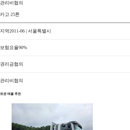
관리비
협의
카고 25톤
지역
2011-06 | 서울특별시
보험요율
90
%
권리금
협의
관리비
협의
유관 매물 추천