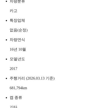
차량분류
카고
특장업체
없음(순정)
차량연식
16년 10월
모델년도
2017
주행거리 (2026.03.13 기준)
681,794
km
캡 종류
기타