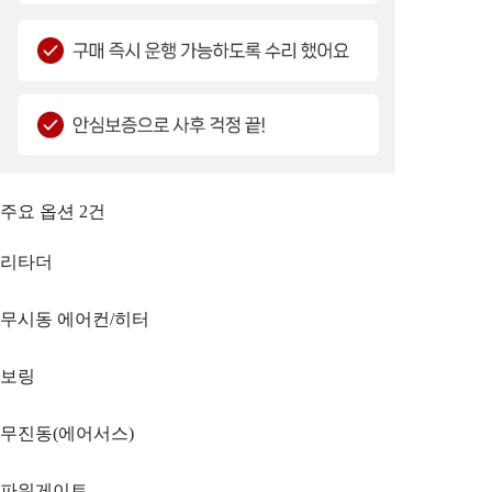
주요 옵션
2
건
리타더
무시동 에어컨/히터
보링
무진동(에어서스)
파워게이트