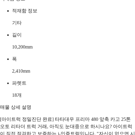
적재함 정보
기타
길이
10,200
mm
폭
2,410
mm
파렛트
18
개
매물 상세 설명
[아이트럭 정밀진단 완료] 타타대우 프리마 480 앞축 카고 25톤
오토 리타더 트럭 거래, 아직도 눈대중으로 하시나요? 아이트럭
이 직접 점검하고 보증하는 i-인증트럭입니다. "자신이 없으면 시