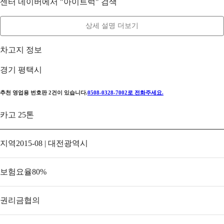
센터 네이버에서 "아이트럭" 검색
상세 설명 더보기
차고지 정보
경기 평택시
추천 영업용 번호판
2
건이 있습니다.
0508-0328-7002
로 전화주세요.
카고 25톤
지역
2015-08 | 대전광역시
보험요율
80
%
권리금
협의