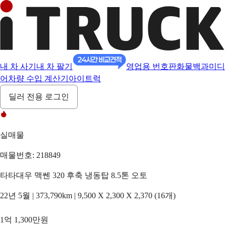
내 차 사기
내 차 팔기
영업용 번호판
화물백과
미디
어
차량 수입 계산기
아이트럭
딜러 전용 로그인
실매물
매물번호: 218849
타타대우 맥쎈 320 후축 냉동탑 8.5톤 오토
22년 5월 | 373,790km | 9,500 X 2,300 X 2,370 (16개)
1억 1,300만원