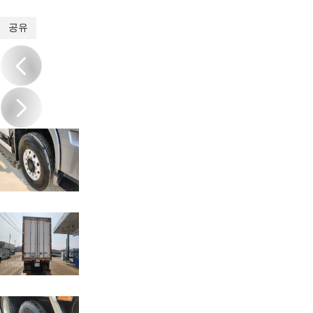
1
/
13
공유