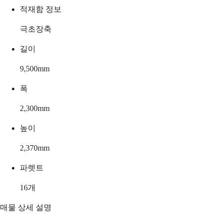
적재함 정보
극초장축
길이
9,500
mm
폭
2,300
mm
높이
2,370
mm
파렛트
16
개
매물 상세 설명