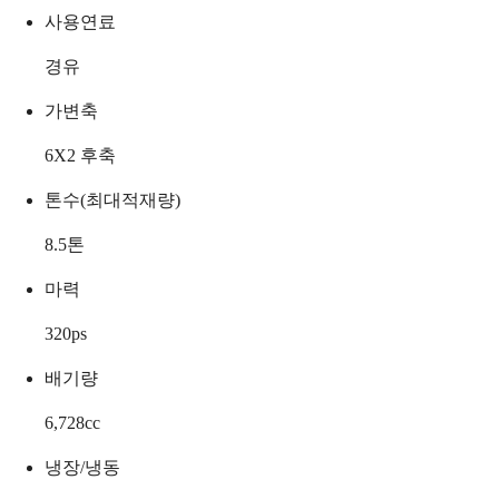
사용연료
경유
가변축
6X2 후축
톤수(최대적재량)
8.5
톤
마력
320
ps
배기량
6,728
cc
냉장/냉동