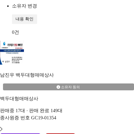
소유자 변경
내용 확인
0
건
남진우
백두대형매매상사
소유자 동의
백두대형매매상사
판매중
17
대 · 판매 완료
149
대
종사원증 번호
GC19-01354