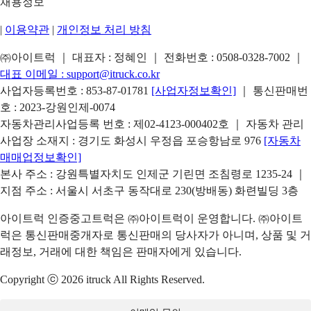
채용정보
|
이용약관
|
개인정보 처리 방침
㈜아이트럭 ｜ 대표자 : 정혜인 ｜ 전화번호 :
0508-0328-7002
｜
대표 이메일 :
support@itruck.co.kr
사업자등록번호 : 853-87-01781
[사업자정보확인]
｜ 통신판매번
호 : 2023-강원인제-0074
자동차관리사업등록 번호 : 제02-4123-000402호 ｜ 자동차 관리
사업장 소재지 : 경기도 화성시 우정읍 포승항남로 976
[자동차
매매업정보확인]
본사 주소 : 강원특별자치도 인제군 기린면 조침령로 1235-24 ｜
지점 주소 : 서울시 서초구 동작대로 230(방배동) 화련빌딩 3층
아이트럭 인증중고트럭은 ㈜아이트럭이 운영합니다. ㈜아이트
럭은 통신판매중개자로 통신판매의 당사자가 아니며, 상품 및 거
래정보, 거래에 대한 책임은 판매자에게 있습니다.
Copyright ⓒ 2026 itruck All Rights Reserved.