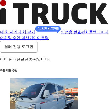
내 차 사기
내 차 팔기
영업용 번호판
화물백과
미디
어
차량 수입 계산기
아이트럭
딜러 전용 로그인
이미 판매완료된 차량입니다.
유관 매물 추천