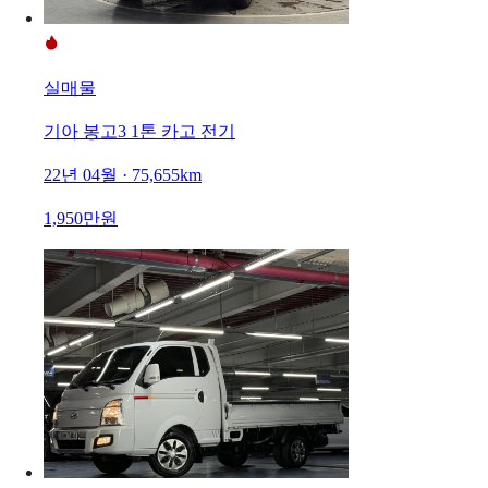
실매물
기아 봉고3 1톤 카고 전기
22년 04월 · 75,655km
1,950만원