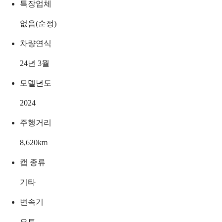
특장업체
없음(순정)
차량연식
24년 3월
모델년도
2024
주행거리
8,620
km
캡 종류
기타
변속기
오토