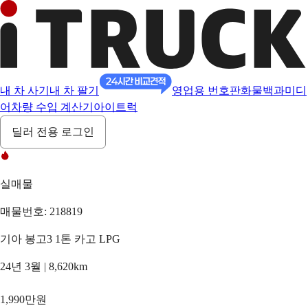
내 차 사기
내 차 팔기
영업용 번호판
화물백과
미디
어
차량 수입 계산기
아이트럭
딜러 전용 로그인
실매물
매물번호: 218819
기아 봉고3 1톤 카고 LPG
24년 3월 | 8,620km
1,990만원