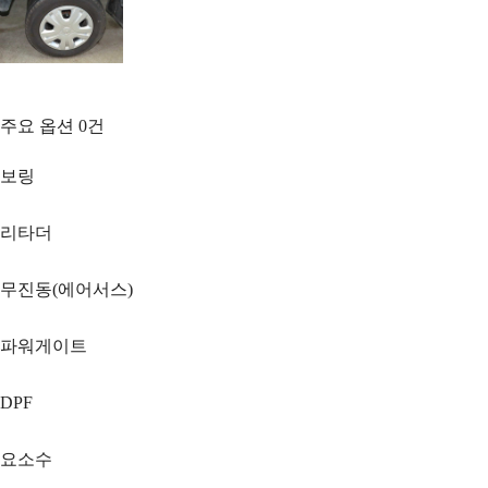
주요 옵션
0
건
보링
리타더
무진동(에어서스)
파워게이트
DPF
요소수