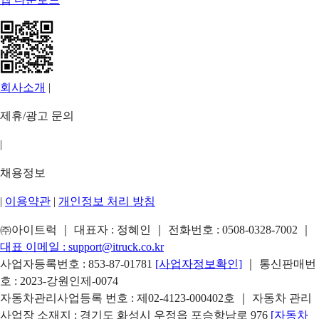
회사소개
|
제휴/광고 문의
|
채용정보
|
이용약관
|
개인정보 처리 방침
㈜아이트럭 ｜ 대표자 : 정혜인 ｜ 전화번호 :
0508-0328-7002
｜
대표 이메일 :
support@itruck.co.kr
사업자등록번호 : 853-87-01781
[사업자정보확인]
｜ 통신판매번
호 : 2023-강원인제-0074
자동차관리사업등록 번호 : 제02-4123-000402호 ｜ 자동차 관리
사업장 소재지 : 경기도 화성시 우정읍 포승항남로 976
[자동차