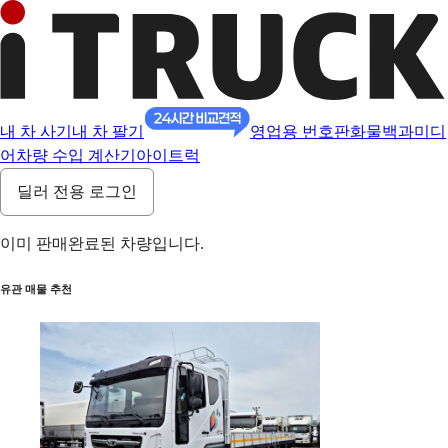
내 차 사기
내 차 팔기
영업용 번호판
화물백과
미디
어
차량 수입 계산기
아이트럭
딜러 전용 로그인
이미 판매완료된 차량입니다.
유관 매물 추천