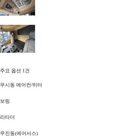
주요 옵션
1
건
무시동 에어컨/히터
보링
리타더
무진동(에어서스)