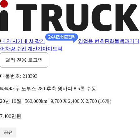
내 차 사기
내 차 팔기
영업용 번호판
화물백과
미디
어
차량 수입 계산기
아이트럭
딜러 전용 로그인
매물번호: 218393
타타대우 노부스 280 후축 윙바디 8.5톤 수동
20년 10월 | 560,000km | 9,700 X 2,400 X 2,700 (16개)
7,400만원
1
/
16
공유