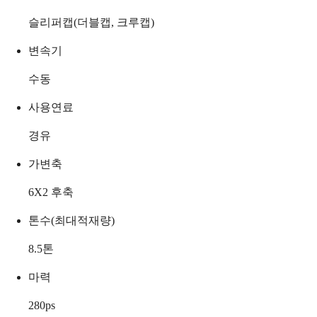
슬리퍼캡(더블캡, 크루캡)
변속기
수동
사용연료
경유
가변축
6X2 후축
톤수(최대적재량)
8.5
톤
마력
280
ps