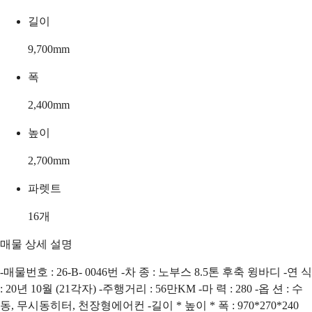
길이
9,700
mm
폭
2,400
mm
높이
2,700
mm
파렛트
16
개
매물 상세 설명
-매물번호 : 26-B- 0046번 -차 종 : 노부스 8.5톤 후축 윙바디 -연 식
: 20년 10월 (21각자) -주행거리 : 56만KM -마 력 : 280 -옵 션 : 수
동, 무시동히터, 천장형에어컨 -길이 * 높이 * 폭 : 970*270*240