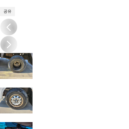
1
/
20
공유