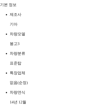
기본 정보
제조사
기아
차량모델
봉고3
차량분류
표준탑
특장업체
없음(순정)
차량연식
14년 12월