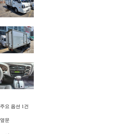
주요 옵션
1
건
옆문