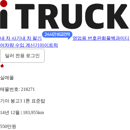
내 차 사기
내 차 팔기
영업용 번호판
화물백과
미디
어
차량 수입 계산기
아이트럭
딜러 전용 로그인
실매물
매물번호: 218271
기아 봉고3 1톤 표준탑
14년 12월 | 183,955km
550만원