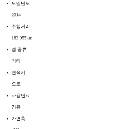
모델년도
2014
주행거리
183,955
km
캡 종류
기타
변속기
오토
사용연료
경유
가변축