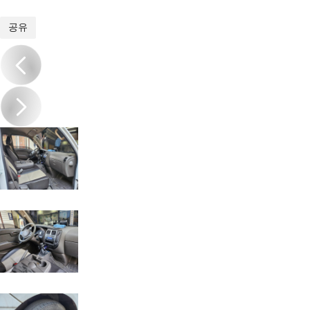
1
/
15
공유