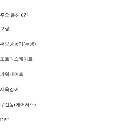
주요 옵션
0
건
보링
써브냉동기(투냉)
조르다스케이트
파워게이트
지육걸이
무진동(에어서스)
DPF