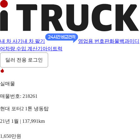
내 차 사기
내 차 팔기
영업용 번호판
화물백과
미디
어
차량 수입 계산기
아이트럭
딜러 전용 로그인
실매물
매물번호: 218261
현대 포터2 1톤 냉동탑
21년 1월 | 137,991km
1,650만원