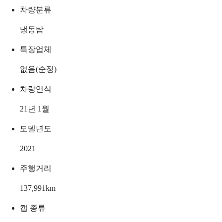
차량분류
냉동탑
특장업체
없음(순정)
차량연식
21년 1월
모델년도
2021
주행거리
137,991
km
캡 종류