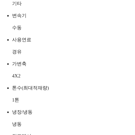
기타
변속기
수동
사용연료
경유
가변축
4X2
톤수(최대적재량)
1
톤
냉장/냉동
냉동