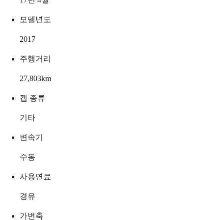
모델년도
2017
주행거리
27,803
km
캡 종류
기타
변속기
수동
사용연료
경유
가변축