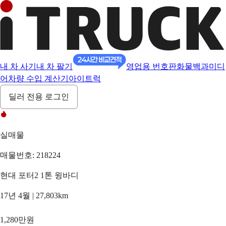
내 차 사기
내 차 팔기
영업용 번호판
화물백과
미디
어
차량 수입 계산기
아이트럭
딜러 전용 로그인
실매물
매물번호: 218224
현대 포터2 1톤 윙바디
17년 4월 | 27,803km
1,280만원