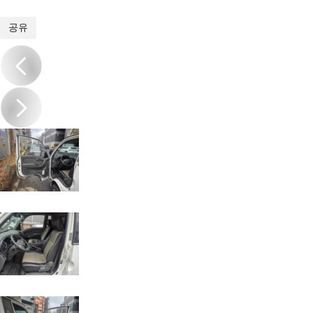
1
/
11
공유