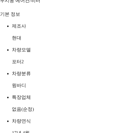
무시동 에어컨/히터
기본 정보
제조사
현대
차량모델
포터2
차량분류
윙바디
특장업체
없음(순정)
차량연식
17년 4월