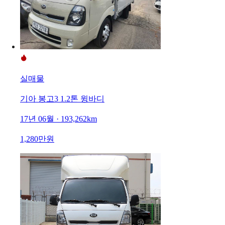
실매물
기아 봉고3 1.2톤 윙바디
17년 06월 · 193,262km
1,280만원