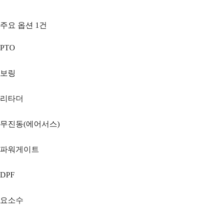
주요 옵션
1
건
PTO
보링
리타더
무진동(에어서스)
파워게이트
DPF
요소수