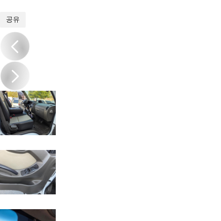
1
/
15
공유