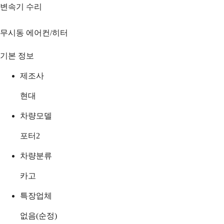
변속기 수리
무시동 에어컨/히터
기본 정보
제조사
현대
차량모델
포터2
차량분류
카고
특장업체
없음(순정)