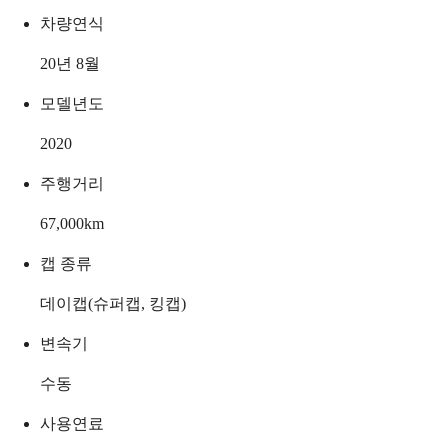
차량연식
20년 8월
모델년도
2020
주행거리
67,000
km
캡 종류
데이캡(슈퍼캡, 킹캡)
변속기
수동
사용연료