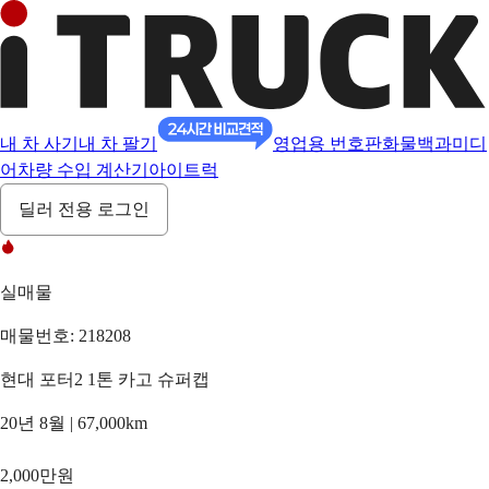
내 차 사기
내 차 팔기
영업용 번호판
화물백과
미디
어
차량 수입 계산기
아이트럭
딜러 전용 로그인
실매물
매물번호: 218208
현대 포터2 1톤 카고 슈퍼캡
20년 8월 | 67,000km
2,000만원