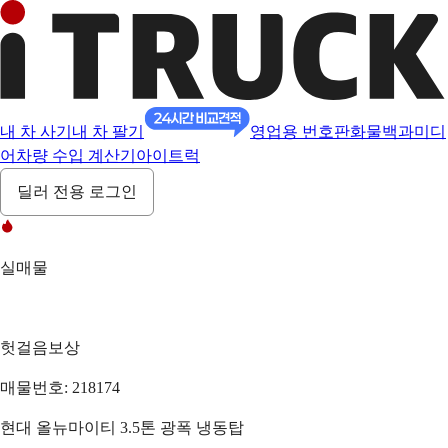
내 차 사기
내 차 팔기
영업용 번호판
화물백과
미디
어
차량 수입 계산기
아이트럭
딜러 전용 로그인
실매물
헛걸음보상
매물번호: 218174
현대 올뉴마이티 3.5톤 광폭 냉동탑