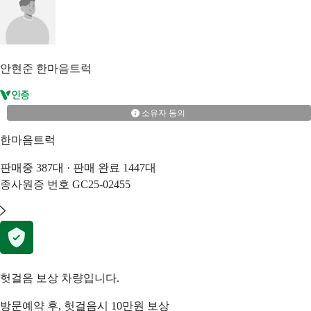
안현준
한마음트럭
소유자 동의
한마음트럭
판매중
387
대 · 판매 완료
1447
대
종사원증 번호
GC25-02455
헛걸음 보상 차량입니다.
방문예약 후, 헛걸음시 10만원 보상