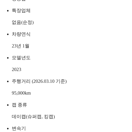
특장업체
없음(순정)
차량연식
23년 1월
모델년도
2023
주행거리 (2026.03.10 기준)
95,000
km
캡 종류
데이캡(슈퍼캡, 킹캡)
변속기