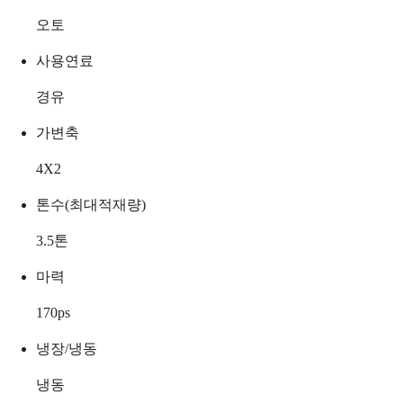
오토
사용연료
경유
가변축
4X2
톤수(최대적재량)
3.5
톤
마력
170
ps
냉장/냉동
냉동