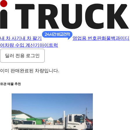
내 차 사기
내 차 팔기
영업용 번호판
화물백과
미디
어
차량 수입 계산기
아이트럭
딜러 전용 로그인
이미 판매완료된 차량입니다.
유관 매물 추천