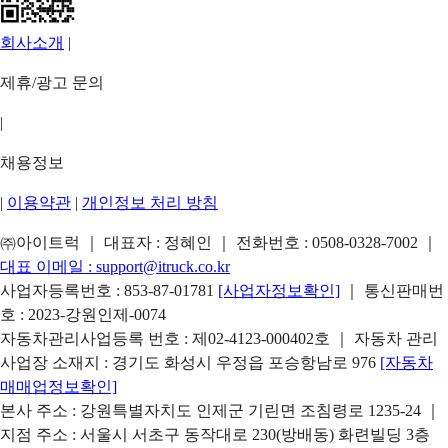
회사소개
|
제휴/광고 문의
|
채용정보
|
이용약관
|
개인정보 처리 방침
㈜아이트럭 ｜ 대표자 : 정혜인 ｜ 전화번호 :
0508-0328-7002
｜
대표 이메일 :
support@itruck.co.kr
사업자등록번호 : 853-87-01781
[사업자정보확인]
｜ 통신판매번
호 : 2023-강원인제-0074
자동차관리사업등록 번호 : 제02-4123-000402호 ｜ 자동차 관리
사업장 소재지 : 경기도 화성시 우정읍 포승항남로 976
[자동차
매매업정보확인]
본사 주소 : 강원특별자치도 인제군 기린면 조침령로 1235-24 ｜
지점 주소 : 서울시 서초구 동작대로 230(방배동) 화련빌딩 3층