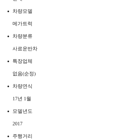
차량모델
메가트럭
차량분류
사료운반차
특장업체
없음(순정)
차량연식
17년 1월
모델년도
2017
주행거리