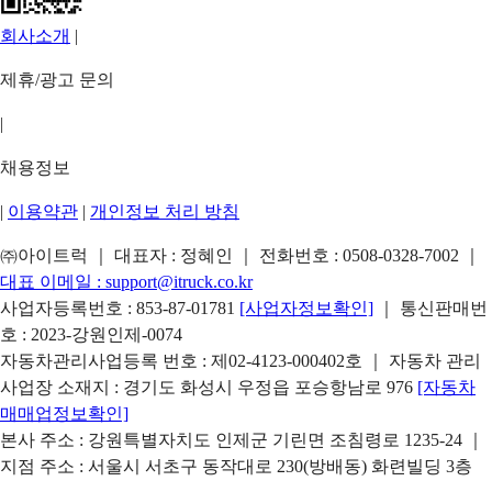
회사소개
|
제휴/광고 문의
|
채용정보
|
이용약관
|
개인정보 처리 방침
㈜아이트럭 ｜ 대표자 : 정혜인 ｜ 전화번호 :
0508-0328-7002
｜
대표 이메일 :
support@itruck.co.kr
사업자등록번호 : 853-87-01781
[사업자정보확인]
｜ 통신판매번
호 : 2023-강원인제-0074
자동차관리사업등록 번호 : 제02-4123-000402호 ｜ 자동차 관리
사업장 소재지 : 경기도 화성시 우정읍 포승항남로 976
[자동차
매매업정보확인]
본사 주소 : 강원특별자치도 인제군 기린면 조침령로 1235-24 ｜
지점 주소 : 서울시 서초구 동작대로 230(방배동) 화련빌딩 3층