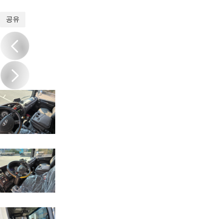
1
/
20
공유