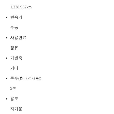
1,238,932
km
변속기
수동
사용연료
경유
가변축
기타
톤수(최대적재량)
5
톤
용도
자가용