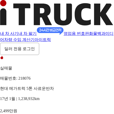
내 차 사기
내 차 팔기
영업용 번호판
화물백과
미디
어
차량 수입 계산기
아이트럭
딜러 전용 로그인
실매물
매물번호: 218076
현대 메가트럭 5톤 사료운반차
17년 1월 | 1,238,932km
2,499만원