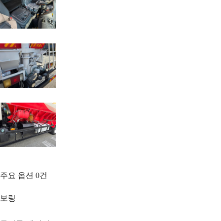
주요 옵션
0
건
보링