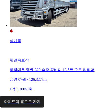
실매물
헛걸음보상
타타대우 맥쎈 320 후축 윙바디 13.5톤 오토 리타더
25년 07월 · 126,327km
1억 3,200만원
아이트럭 홈으로 가기