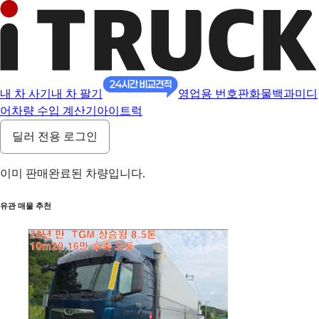
내 차 사기
내 차 팔기
영업용 번호판
화물백과
미디
어
차량 수입 계산기
아이트럭
딜러 전용 로그인
이미 판매완료된 차량입니다.
유관 매물 추천