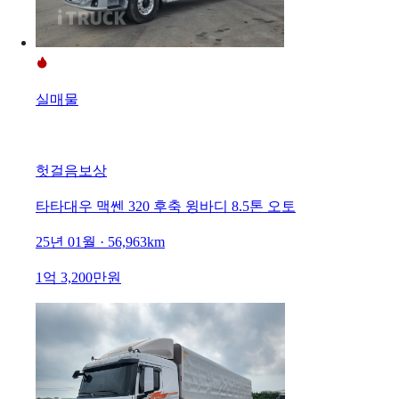
실매물
헛걸음보상
타타대우 맥쎈 320 후축 윙바디 8.5톤 오토
25년 01월 · 56,963km
1억 3,200만원