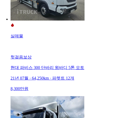
실매물
헛걸음보상
현대 파비스 300 단바리 윙바디 5톤 오토
21년 07월 · 64,250km · 파렛트 12개
8,300만원