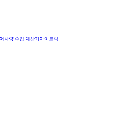
어
차량 수입 계산기
아이트럭