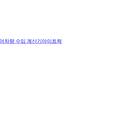
어
차량 수입 계산기
아이트럭