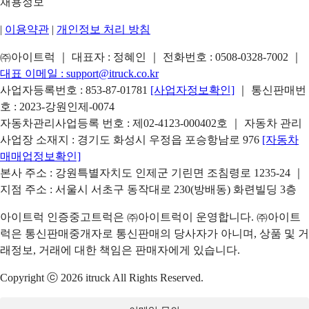
채용정보
|
이용약관
|
개인정보 처리 방침
㈜아이트럭 ｜ 대표자 : 정혜인 ｜ 전화번호 :
0508-0328-7002
｜
대표 이메일 :
support@itruck.co.kr
사업자등록번호 : 853-87-01781
[사업자정보확인]
｜ 통신판매번
호 : 2023-강원인제-0074
자동차관리사업등록 번호 : 제02-4123-000402호 ｜ 자동차 관리
사업장 소재지 : 경기도 화성시 우정읍 포승항남로 976
[자동차
매매업정보확인]
본사 주소 : 강원특별자치도 인제군 기린면 조침령로 1235-24 ｜
지점 주소 : 서울시 서초구 동작대로 230(방배동) 화련빌딩 3층
아이트럭 인증중고트럭은 ㈜아이트럭이 운영합니다. ㈜아이트
럭은 통신판매중개자로 통신판매의 당사자가 아니며, 상품 및 거
래정보, 거래에 대한 책임은 판매자에게 있습니다.
Copyright ⓒ 2026 itruck All Rights Reserved.