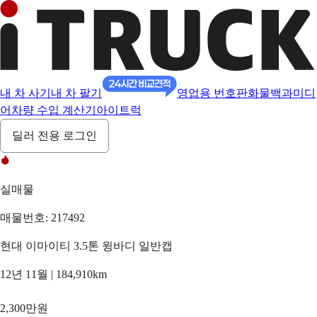
내 차 사기
내 차 팔기
영업용 번호판
화물백과
미디
어
차량 수입 계산기
아이트럭
딜러 전용 로그인
실매물
매물번호: 217492
현대 이마이티 3.5톤 윙바디 일반캡
12년 11월 | 184,910km
2,300만원