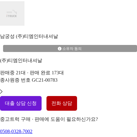
남궁성
(주)티엠인터내셔날
소유자 동의
(주)티엠인터내셔날
판매중
21
대 · 판매 완료
173
대
종사원증 번호
GC21-00783
대출 상담 신청
전화 상담
중고트럭 구매 · 판매에 도움이 필요하신가요?
0508-0328-7002