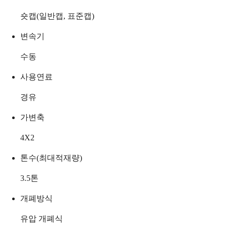
숏캡(일반캡, 표준캡)
변속기
수동
사용연료
경유
가변축
4X2
톤수(최대적재량)
3.5
톤
개폐방식
유압 개폐식