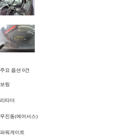
주요 옵션
0
건
보링
리타더
무진동(에어서스)
파워게이트