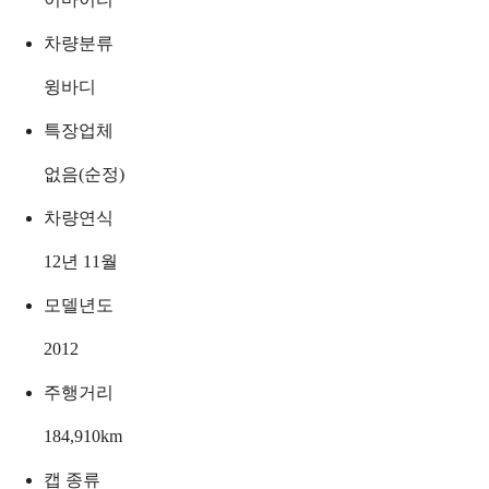
차량분류
윙바디
특장업체
없음(순정)
차량연식
12년 11월
모델년도
2012
주행거리
184,910
km
캡 종류