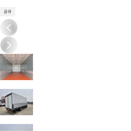
1
/
12
공유