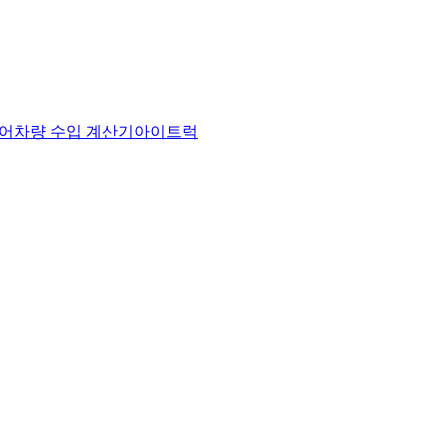
어
차량 수입 계산기
아이트럭