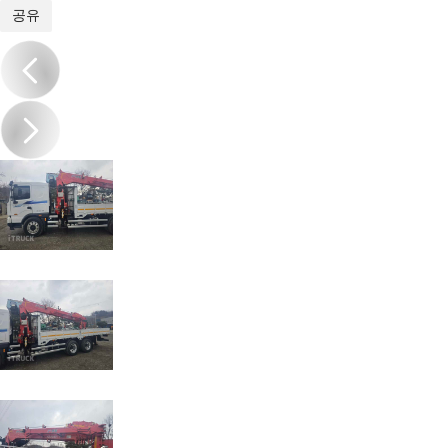
1
/
20
공유