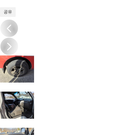
1
/
13
공유