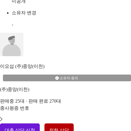
미공개
소유자 변경
-
이요섭
(주)중앙(이천)
소유자 동의
(주)중앙(이천)
판매중
25
대 · 판매 완료
270
대
종사원증 번호
대출 상담 신청
전화 상담