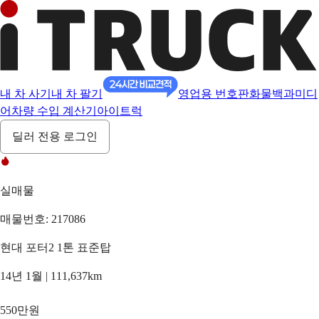
내 차 사기
내 차 팔기
영업용 번호판
화물백과
미디
어
차량 수입 계산기
아이트럭
딜러 전용 로그인
실매물
매물번호: 217086
현대 포터2 1톤 표준탑
14년 1월 | 111,637km
550만원