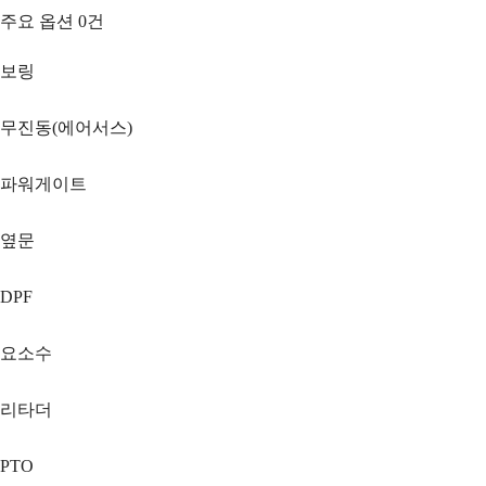
주요 옵션
0
건
보링
무진동(에어서스)
파워게이트
옆문
DPF
요소수
리타더
PTO