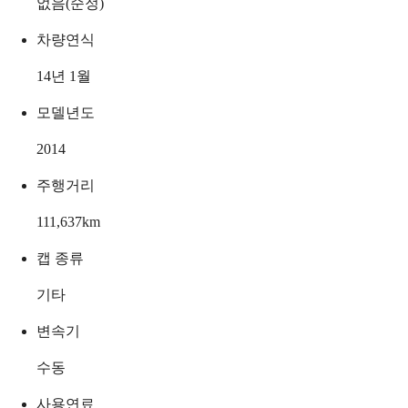
없음(순정)
차량연식
14년 1월
모델년도
2014
주행거리
111,637
km
캡 종류
기타
변속기
수동
사용연료