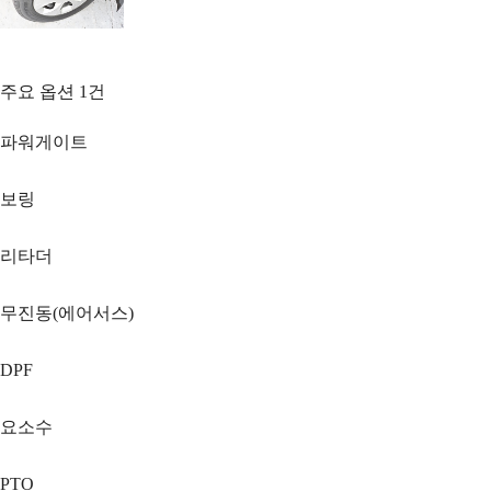
주요 옵션
1
건
파워게이트
보링
리타더
무진동(에어서스)
DPF
요소수
PTO