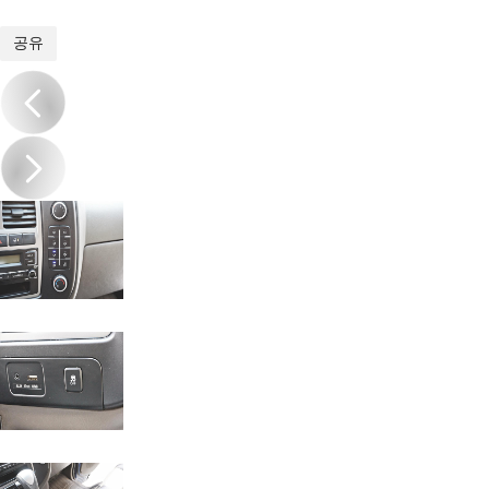
1
/
17
공유