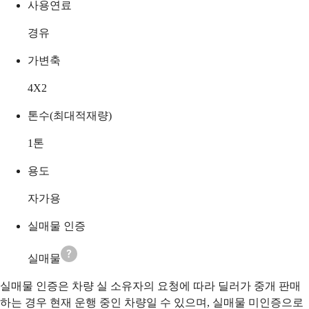
사용연료
경유
가변축
4X2
톤수(최대적재량)
1
톤
용도
자가용
실매물 인증
실매물
실매물 인증은 차량 실 소유자의 요청에 따라 딜러가 중개 판매
하는 경우 현재 운행 중인 차량일 수 있으며, 실매물 미인증으로