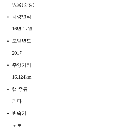
없음(순정)
차량연식
16년 12월
모델년도
2017
주행거리
16,124
km
캡 종류
기타
변속기
오토