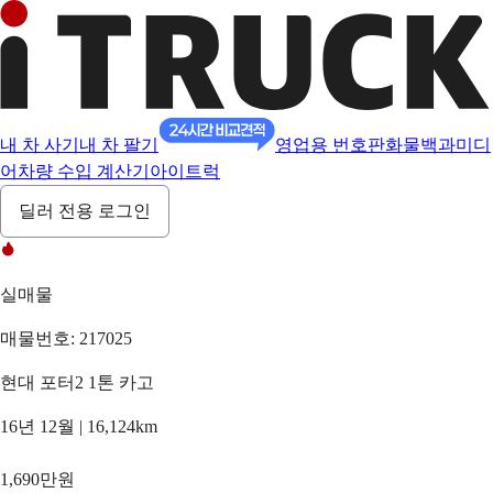
내 차 사기
내 차 팔기
영업용 번호판
화물백과
미디
어
차량 수입 계산기
아이트럭
딜러 전용 로그인
실매물
매물번호: 217025
현대 포터2 1톤 카고
16년 12월 | 16,124km
1,690만원