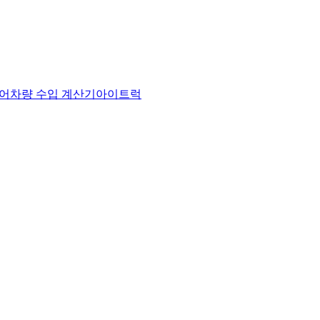
어
차량 수입 계산기
아이트럭