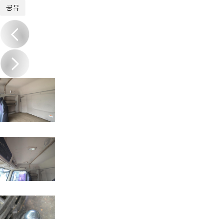
1
/
17
공유