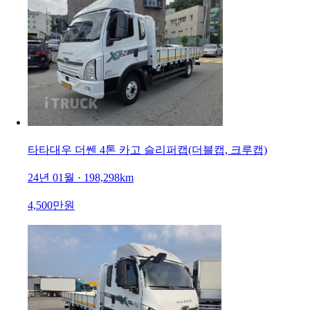
타타대우 더쎈 4톤 카고 슬리퍼캡(더블캡, 크루캡)
24년 01월 · 198,298km
4,500만원