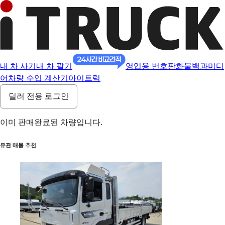
내 차 사기
내 차 팔기
영업용 번호판
화물백과
미디
어
차량 수입 계산기
아이트럭
딜러 전용 로그인
이미 판매완료된 차량입니다.
유관 매물 추천