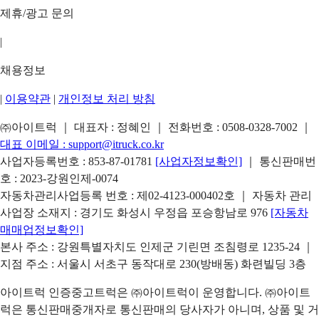
제휴/광고 문의
|
채용정보
|
이용약관
|
개인정보 처리 방침
㈜아이트럭 ｜ 대표자 : 정혜인 ｜ 전화번호 :
0508-0328-7002
｜
대표 이메일 :
support@itruck.co.kr
사업자등록번호 : 853-87-01781
[사업자정보확인]
｜ 통신판매번
호 : 2023-강원인제-0074
자동차관리사업등록 번호 : 제02-4123-000402호 ｜ 자동차 관리
사업장 소재지 : 경기도 화성시 우정읍 포승항남로 976
[자동차
매매업정보확인]
본사 주소 : 강원특별자치도 인제군 기린면 조침령로 1235-24 ｜
지점 주소 : 서울시 서초구 동작대로 230(방배동) 화련빌딩 3층
아이트럭 인증중고트럭은 ㈜아이트럭이 운영합니다. ㈜아이트
럭은 통신판매중개자로 통신판매의 당사자가 아니며, 상품 및 거