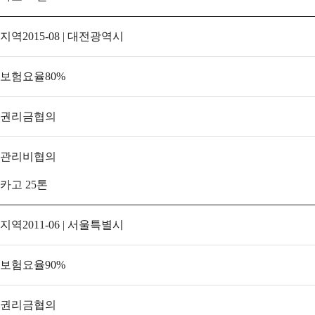
지역
2015-08 | 대전광역시
보험요율
80
%
권리금
협의
관리비
협의
카고 25톤
지역
2011-06 | 서울특별시
보험요율
90
%
권리금
협의