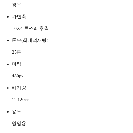
경유
가변축
10X4 투쓰리 후축
톤수(최대적재량)
25
톤
마력
480
ps
배기량
11,120
cc
용도
영업용