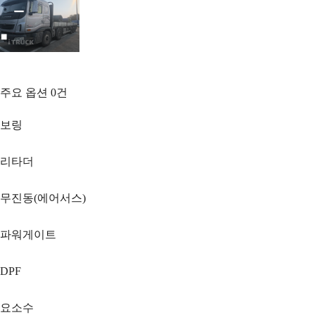
주요 옵션
0
건
보링
리타더
무진동(에어서스)
파워게이트
DPF
요소수