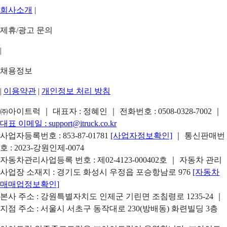
회사소개
|
제휴/광고 문의
|
채용정보
|
이용약관
|
개인정보 처리 방침
㈜아이트럭 ｜ 대표자 : 정혜인 ｜ 전화번호 :
0508-0328-7002
｜
대표 이메일 :
support@itruck.co.kr
사업자등록번호 : 853-87-01781
[사업자정보확인]
｜ 통신판매번
호 : 2023-강원인제-0074
자동차관리사업등록 번호 : 제02-4123-000402호 ｜ 자동차 관리
사업장 소재지 : 경기도 화성시 우정읍 포승항남로 976
[자동차
매매업정보확인]
본사 주소 : 강원특별자치도 인제군 기린면 조침령로 1235-24 ｜
지점 주소 : 서울시 서초구 동작대로 230(방배동) 화련빌딩 3층