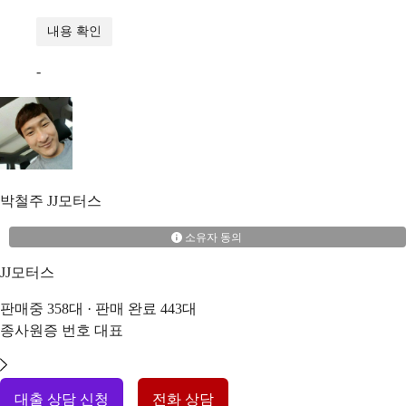
내용 확인
-
박철주
JJ모터스
소유자 동의
JJ모터스
판매중
358
대 · 판매 완료
443
대
종사원증 번호
대표
대출 상담 신청
전화 상담