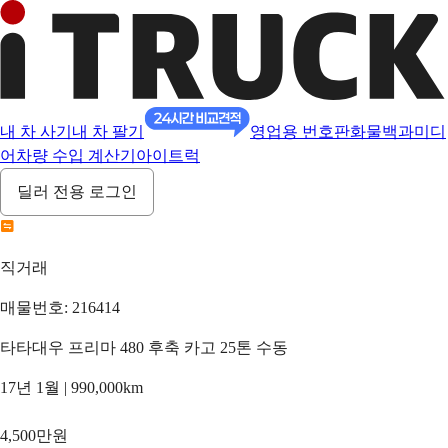
내 차 사기
내 차 팔기
영업용 번호판
화물백과
미디
어
차량 수입 계산기
아이트럭
딜러 전용 로그인
직거래
매물번호: 216414
타타대우 프리마 480 후축 카고 25톤 수동
17년 1월 | 990,000km
4,500만원