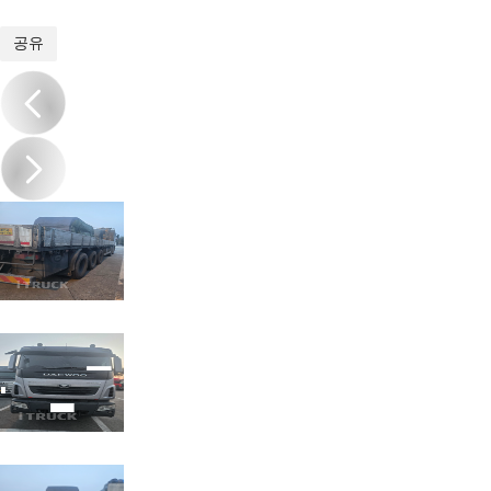
1
/
6
공유