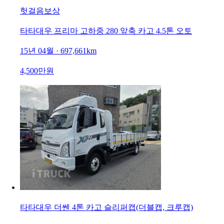
헛걸음보상
타타대우 프리마 고하중 280 앞축 카고 4.5톤 오토
15년 04월 · 697,661km
4,500만원
타타대우 더쎈 4톤 카고 슬리퍼캡(더블캡, 크루캡)