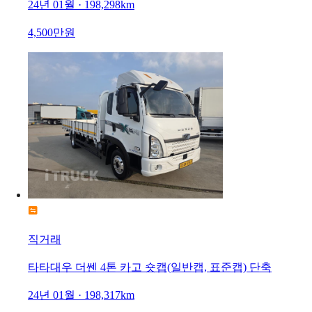
24년 01월 · 198,298km
4,500만원
직거래
타타대우 더쎈 4톤 카고 숏캡(일반캡, 표준캡) 단축
24년 01월 · 198,317km