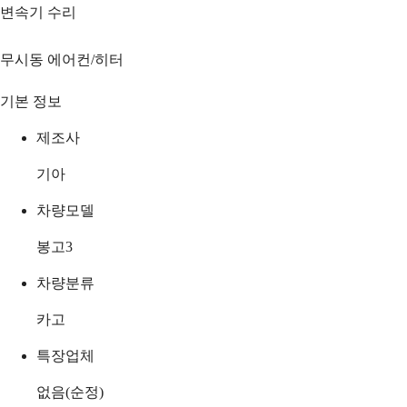
변속기 수리
무시동 에어컨/히터
기본 정보
제조사
기아
차량모델
봉고3
차량분류
카고
특장업체
없음(순정)