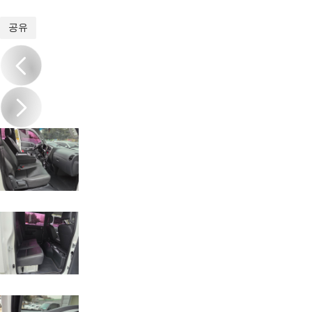
1
/
15
공유