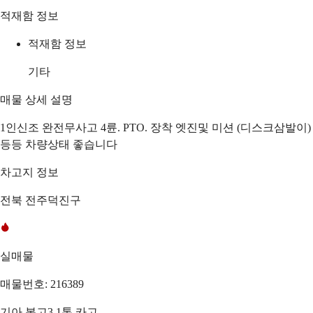
적재함 정보
적재함 정보
기타
매물 상세 설명
1인신조 완전무사고 4륜. PTO. 장착 엣진및 미션 (디스크삼발이)
등등 차량상태 좋습니다
차고지 정보
전북 전주덕진구
실매물
매물번호: 216389
기아 봉고3 1톤 카고