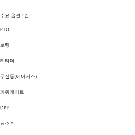
주요 옵션
1
건
PTO
보링
리타더
무진동(에어서스)
파워게이트
DPF
요소수