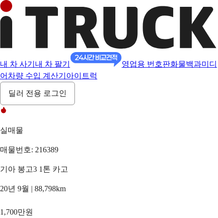
내 차 사기
내 차 팔기
영업용 번호판
화물백과
미디
어
차량 수입 계산기
아이트럭
딜러 전용 로그인
실매물
매물번호: 216389
기아 봉고3 1톤 카고
20년 9월 | 88,798km
1,700만원