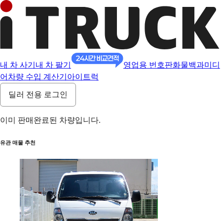
내 차 사기
내 차 팔기
영업용 번호판
화물백과
미디
어
차량 수입 계산기
아이트럭
딜러 전용 로그인
이미 판매완료된 차량입니다.
유관 매물 추천