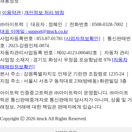
채용정보
|
이용약관
|
개인정보 처리 방침
㈜아이트럭 ｜ 대표자 : 정혜인 ｜ 전화번호 :
0508-0328-7002
｜
대표 이메일 :
support@itruck.co.kr
사업자등록번호 : 853-87-01781
[사업자정보확인]
｜ 통신판매번
호 : 2023-강원인제-0074
자동차관리사업등록 번호 : 제02-4123-000402호 ｜ 자동차 관리
사업장 소재지 : 경기도 화성시 우정읍 포승항남로 976
[자동차
매매업정보확인]
본사 주소 : 강원특별자치도 인제군 기린면 조침령로 1235-24 ｜
지점 주소 : 서울시 서초구 동작대로 230(방배동) 화련빌딩 3층
아이트럭 인증중고트럭은 ㈜아이트럭이 운영합니다. ㈜아이트
럭은 통신판매중개자로 통신판매의 당사자가 아니며, 상품 및 거
래정보, 거래에 대한 책임은 판매자에게 있습니다.
Copyright ⓒ 2026 itruck All Rights Reserved.