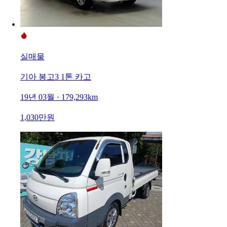
실매물
기아 봉고3 1톤 카고
19년 03월 · 179,293km
1,030만원