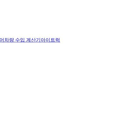
어
차량 수입 계산기
아이트럭