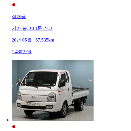
실매물
기아 봉고3 1톤 카고
20년 05월 · 67,535km
1,480만원