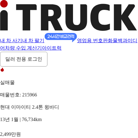
내 차 사기
내 차 팔기
영업용 번호판
화물백과
미디
어
차량 수입 계산기
아이트럭
딜러 전용 로그인
실매물
매물번호: 215966
현대 이마이티 2.4톤 윙바디
13년 1월 | 76,734km
2,499만원