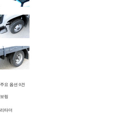
주요 옵션
0
건
보링
리타더