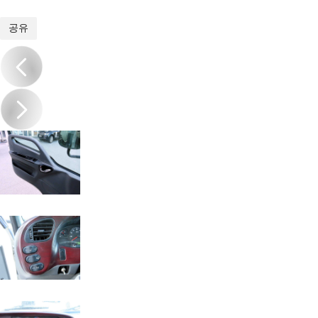
1
/
18
공유