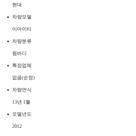
현대
차량모델
이마이티
차량분류
윙바디
특장업체
없음(순정)
차량연식
13년 1월
모델년도
2012