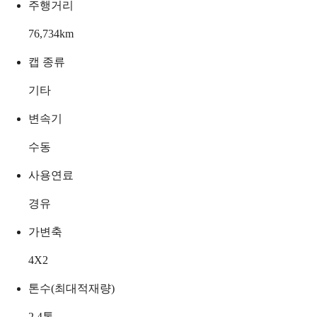
주행거리
76,734
km
캡 종류
기타
변속기
수동
사용연료
경유
가변축
4X2
톤수(최대적재량)
2.4
톤