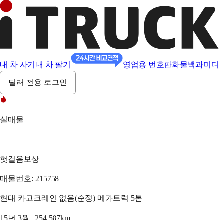
내 차 사기
내 차 팔기
영업용 번호판
화물백과
미디
딜러 전용 로그인
실매물
헛걸음보상
매물번호: 215758
현대 카고크레인 없음(순정) 메가트럭 5톤
15년 3월 | 254,587km