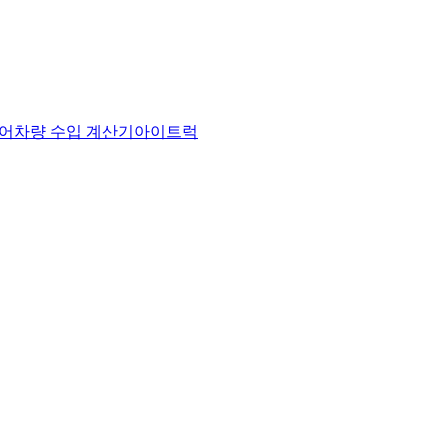
어
차량 수입 계산기
아이트럭