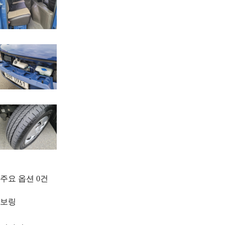
주요 옵션
0
건
보링