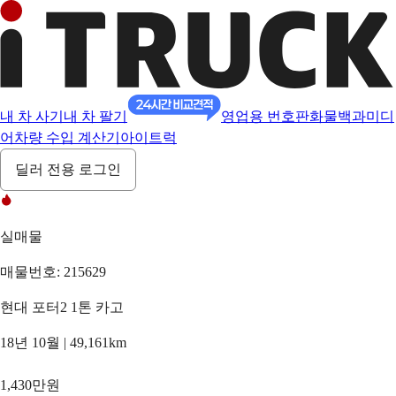
내 차 사기
내 차 팔기
영업용 번호판
화물백과
미디
어
차량 수입 계산기
아이트럭
딜러 전용 로그인
실매물
매물번호: 215629
현대 포터2 1톤 카고
18년 10월 | 49,161km
1,430만원