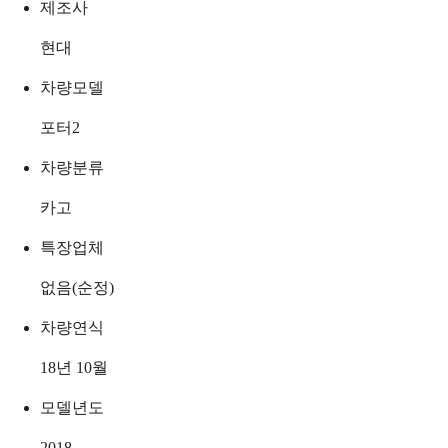
제조사
현대
차량모델
포터2
차량분류
카고
특장업체
없음(순정)
차량연식
18년 10월
모델년도
2018