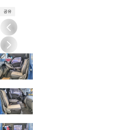
1
/
20
공유