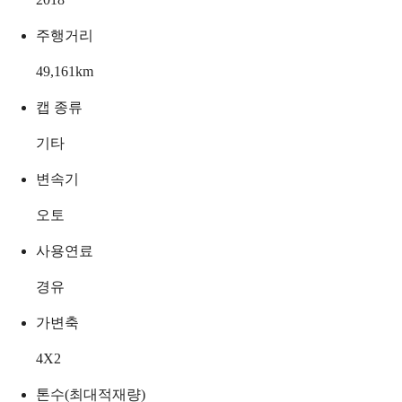
주행거리
49,161
km
캡 종류
기타
변속기
오토
사용연료
경유
가변축
4X2
톤수(최대적재량)