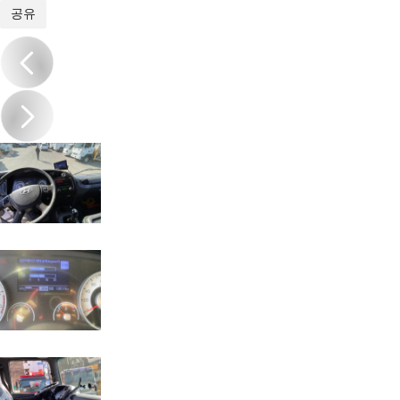
1
/
19
공유