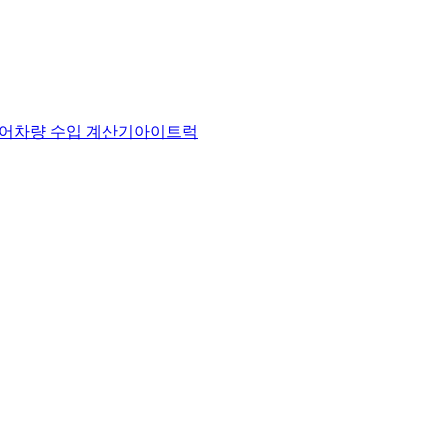
어
차량 수입 계산기
아이트럭