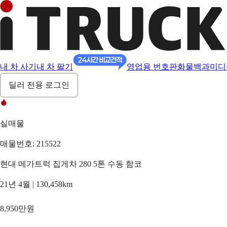
내 차 사기
내 차 팔기
영업용 번호판
화물백과
미디
딜러 전용 로그인
실매물
매물번호: 215522
현대 메가트럭 집게차 280 5톤 수동 함코
21년 4월 | 130,458km
8,950만원