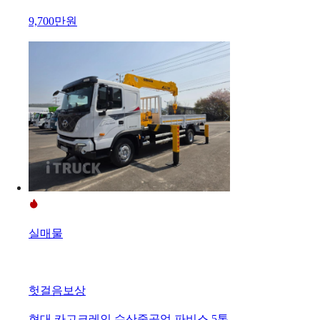
9,700만원
실매물
헛걸음보상
현대 카고크레인 수산중공업 파비스 5톤