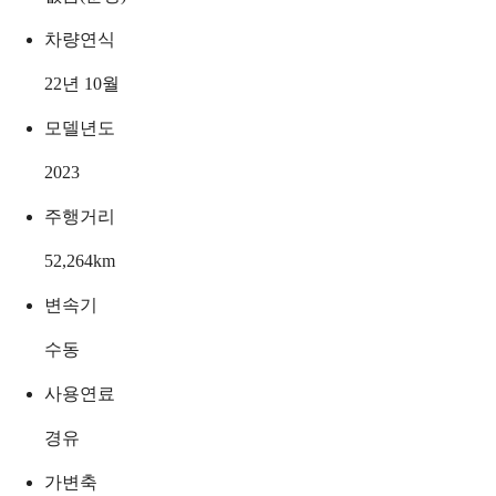
차량연식
22년 10월
모델년도
2023
주행거리
52,264
km
변속기
수동
사용연료
경유
가변축