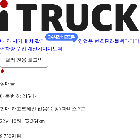
내 차 사기
내 차 팔기
영업용 번호판
화물백과
미디
어
차량 수입 계산기
아이트럭
딜러 전용 로그인
실매물
매물번호: 215414
현대 카고크레인 없음(순정) 파비스 7톤
22년 10월 | 52,264km
9,750만원