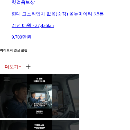
헛걸음보상
현대 고소작업차 없음(순정) 올뉴마이티 3.5톤
21년 05월 · 27,426km
9,700만원
아이트럭 영상 클립
더보기
+