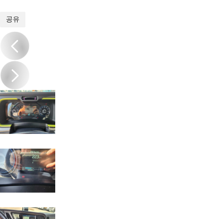
1
/
20
공유