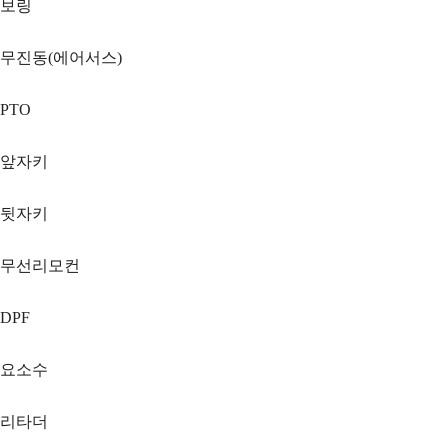
보링
무진동(에어서스)
PTO
앞자키
뒷자키
무선리모컨
DPF
요소수
리타더