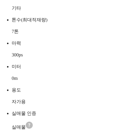
기타
톤수(최대적재량)
7
톤
마력
300
ps
미터
0
m
용도
자가용
실매물 인증
실매물