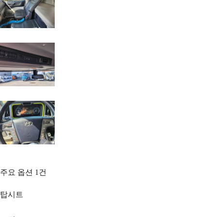
주요 옵션
1
건
탑시트