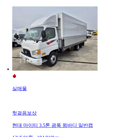
실매물
헛걸음보상
현대 마이티 3.5톤 광폭 윙바디 일반캡