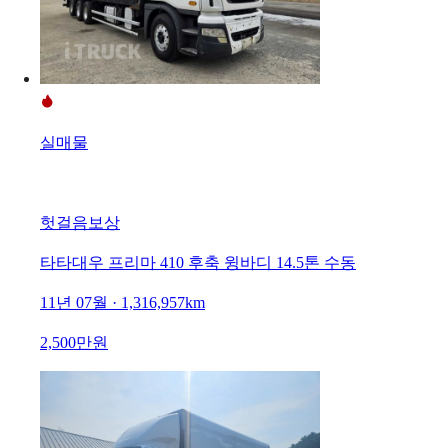
실매물
헛걸음보상
타타대우 프리마 410 후축 윙바디 14.5톤 수동
11년 07월 · 1,316,957km
2,500만원