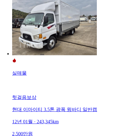
실매물
헛걸음보상
현대 이마이티 3.5톤 광폭 윙바디 일반캡
12년 01월 · 243,345km
2,500만원