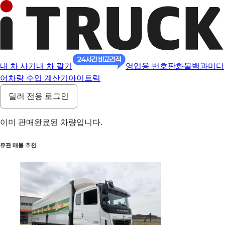
내 차 사기
내 차 팔기
영업용 번호판
화물백과
미디
어
차량 수입 계산기
아이트럭
딜러 전용 로그인
이미 판매완료된 차량입니다.
유관 매물 추천